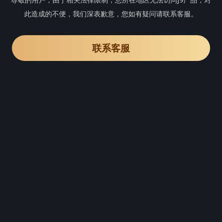
此造成的不便，我们深表歉意，您如有疑问请联系客服。
联系客服