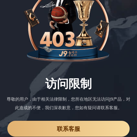
访问限制
尊敬的用户，由于相关法律限制，您所在地区无法访问J9产品，对
此造成的不便，我们深表歉意，您如有疑问请联系客服。
联系客服