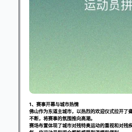
1、赛事开幕与城市热情
佛山作为东道主城市，以热烈的欢迎仪式拉开了
不断，将赛事的氛围推向高潮。
赛场布置体现了城市对残特奥运动的重视和对残