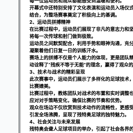
每一位运动员和观众都能感受到温暖和便利。
开幕式中还特别安排了文化表演和运动员入场仪
结合，为整场赛事奠定了积极向上的基调。
2、运动员拼搏精神
在比赛过程中，运动员们展现了非凡的意志力和
将每一次传球和射门做到极致。
运动员之间默契配合，利用手势和眼神沟通，充
凝聚着他们日复一日的训练汗水。
赛场上的拼搏不仅是个人能力的体现，更是团队
动诠释了“残疾不等于无能”的理念，赢得了观众
3、技术与战术的精彩呈现
此次赛事中，运动员们展示了多样化的足球技术
比赛媲美。
比赛过程中，教练团队对战术的布置和实时调整
应对对手策略变化，确保比赛的节奏和优势。
观众在场边不仅欣赏到技术动作的流畅性，更感
引发全场沸腾，呈现了残特奥足球的独特魅力。
4、社会关注与未来发展
残特奥会聋人足球项目的举办，引起了社会各界