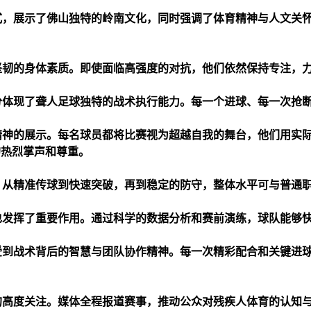
式，展示了佛山独特的岭南文化，同时强调了体育精神与人文关
坚韧的身体素质。即使面临高强度的对抗，他们依然保持专注，
分体现了聋人足球独特的战术执行能力。每一个进球、每一次抢
精神的展示。每名球员都将比赛视为超越自我的舞台，他们用实
的热烈掌声和尊重。
，从精准传球到快速突破，再到稳定的防守，整体水平可与普通
也发挥了重要作用。通过科学的数据分析和赛前演练，球队能够
受到战术背后的智慧与团队协作精神。每一次精彩配合和关键进
的高度关注。媒体全程报道赛事，推动公众对残疾人体育的认知