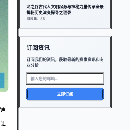
龙之谷古代人文明起源与神秘力量传承全景
揭秘历史演变探寻之谜录
阅读量：85
订阅资讯
订阅我们的资讯，获取最新的赛事资讯和专
业分析
立即订阅
呼声
，让