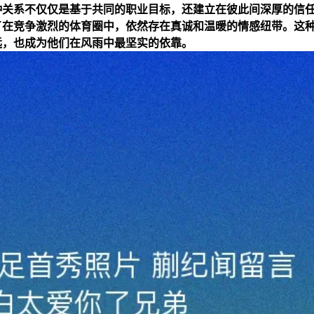
种关系不仅仅是基于共同的职业目标，还建立在彼此间深厚的信
了在竞争激烈的体育圈中，依然存在真诚和温暖的情感纽带。这
远，也成为他们在风雨中最坚实的依靠。