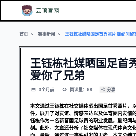
首页
赛事新闻
王钰栋社媒晒国足首秀照片 蒯纪闻留
王钰栋社媒晒国足首秀
爱你了兄弟
3个月前
阅读量：58
分享
本文通过王钰栋在社交媒体晒出国足首秀照片，以
件，展开了对友谊、情感表达以及体育圈内友情
钰栋作为一名新晋国足球员的职业发展，蒯纪闻
刻。此外，文章还分析了社交媒体在现代体育文
面。最后，通过这一事件引发的思考，本文总结