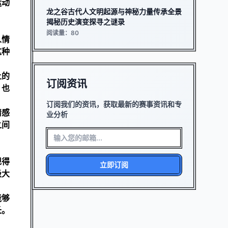
运动
龙之谷古代人文明起源与神秘力量传承全景
揭秘历史演变探寻之谜录
阅读量：80
人情
这种
上的
订阅资讯
，也
订阅我们的资讯，获取最新的赛事资讯和专
情感
业分析
之间
现得
立即订阅
极大
能够
长。