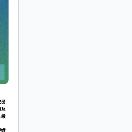
球员
的互
是最
持继