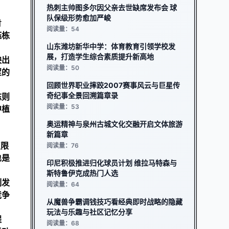
热刺主帅图多尔因父亲去世缺席发布会 球
队保级形势愈加严峻
肯
阅读量：54
钰栋
山东潍坊新华中学：体育教育引领学校发
展，打造学生综合素质提升新高地
映出
阅读量：50
涩的
回顾世界职业摔跤2007赛事风云与巨星传
奇纪事全景回溯篇章录
栋则
阅读量：53
中植
奥运精神与泉州古城文化交融开启文体旅游
新篇章
仅限
阅读量：76
也是
印尼积极推进归化球员计划 维拉马特森与
斯特鲁伊克成热门人选
刻发
阅读量：64
竞争
从魔兽争霸调钱技巧看经典即时战略的隐藏
玩法与乐趣与社区记忆分享
程
阅读量：68