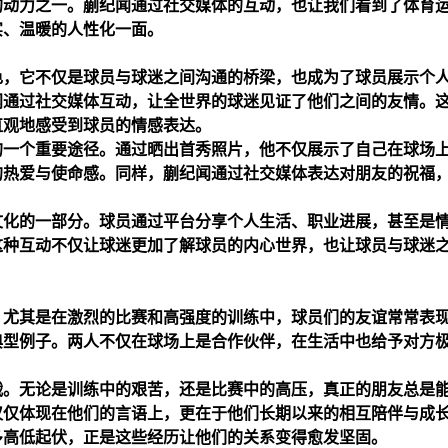
的动力之一。蒯纪闻通过社交媒体的互动，也让我们看到了体育
实、温暖的人性化一面。
色，它不仅是球员与球迷之间沟通的桥梁，也成为了球员展示个
闻通过社交媒体互动，让全世界的球迷见证了他们之间的友情。
直观地感受到球员的情感表达。
的一个重要途径。通过晒出首秀照片，他不仅展示了自己在球场
的热爱与使命感。同样，蒯纪闻通过社交媒体表达对朋友的祝福
文化的一部分。球员通过平台分享个人生活、职业进展，甚至是
这种互动不仅让球迷更加了解球员的内心世界，也让球员与球迷
。尤其是在激烈的比赛和高强度的训练中，球员们的友谊常常表
典型例子。两人不仅在球场上是合作伙伴，在生活中也给予对方
战。无论是训练中的艰苦，还是比赛中的高压，真正的朋友总是
仅仅体现在他们的言语上，更在于他们长期以来的相互陪伴与成
多高低起伏，正是这些经历让他们的关系变得愈发坚固。