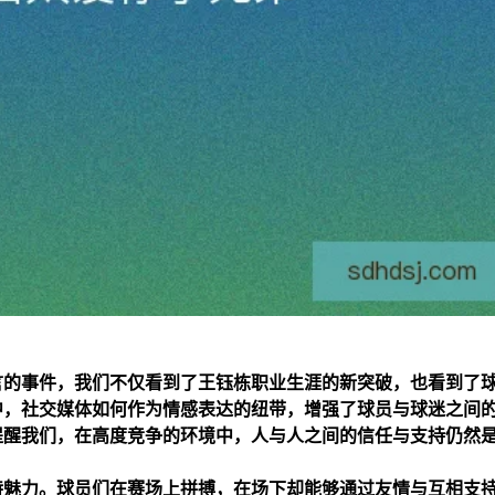
言的事件，我们不仅看到了王钰栋职业生涯的新突破，也看到了
中，社交媒体如何作为情感表达的纽带，增强了球员与球迷之间
提醒我们，在高度竞争的环境中，人与人之间的信任与支持仍然
特魅力。球员们在赛场上拼搏，在场下却能够通过友情与互相支