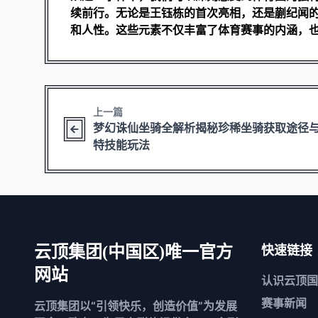
续前行。无论是王钰栋的首次亮相，还是蒯纪闻
和人性。这些元素不仅丰富了体育赛事的内涵，
上一篇
梦幻诛仙坐骑全解析揭秘珍稀坐骑获取途径
特技能玩法
云顶集团(中国区)唯一官方
快速链接
网站
认识
云顶国
赛事新闻
云顶集团以“引领快乐，创造价值”为发展