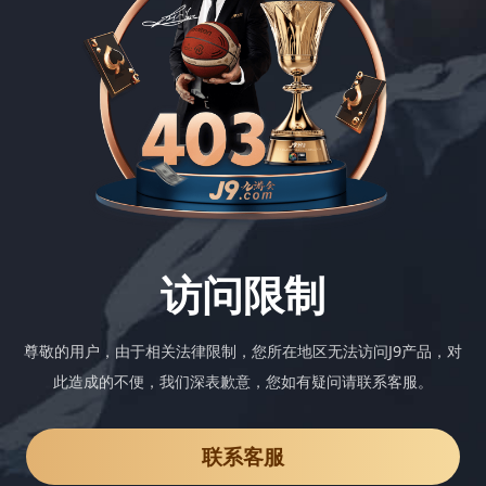
访问限制
尊敬的用户，由于相关法律限制，您所在地区无法访问J9产品，对
此造成的不便，我们深表歉意，您如有疑问请联系客服。
联系客服